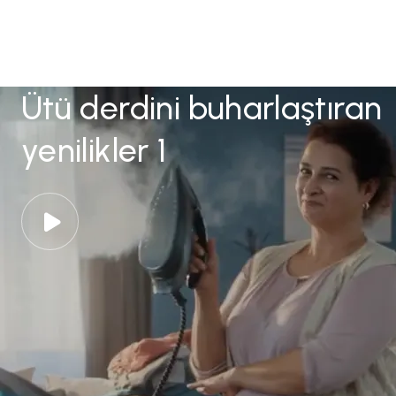
Ütü derdini buharlaştıran
yenilikler 1