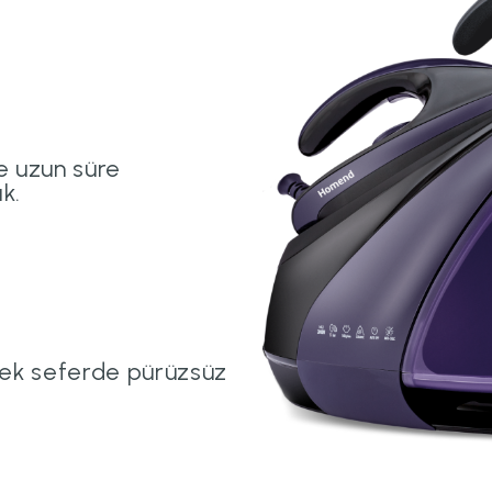
le uzun süre
k.
tek seferde pürüzsüz