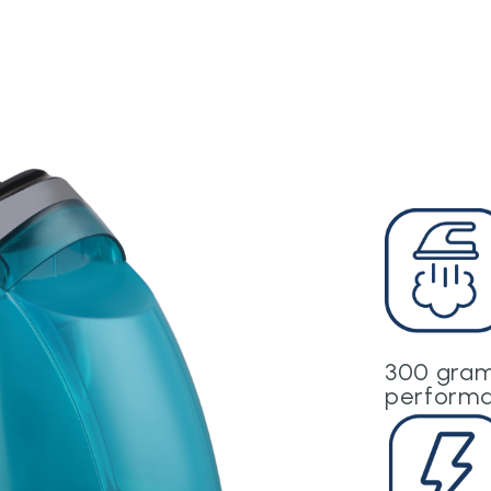
300 grama
performa