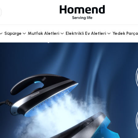
Ütü Derdini
Buharlaştıran Yenilikle
Süpürge
Mutfak Aletleri
Elektrikli Ev Aletleri
Yedek Parça